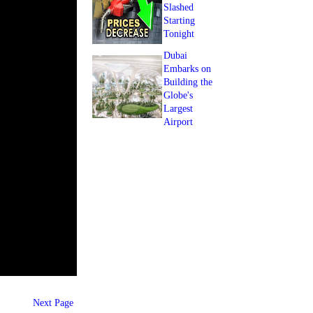
Slashed
Starting
Tonight
Dubai
Embarks on
Building the
Globe's
Largest
Airport
Next Page