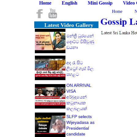
Home
English
Mini Gossip
Video 
Home
N
Latest Video Gallery
මන්ත්‍රී ධුරයෙන්
දොට්ට විසිවුණු
ඩයනා
අද රෑ සිට
ලිට්‍රෝ ගෑස් මිල
පහළට
ON ARRIVAL
VISA
අර්බුදයෙන්
කටුනායක
කලබලයක්
SLFP selects
Wijeyadasa as
Presidential
candidate