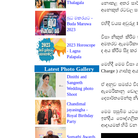
Thalagala
නොකළ අතර සාර්ක
අනෙකුත් රටවල සං
බුධ මකරයට -
එහිදී වයස අවුරුදු
Buda Maruwa
2023
වීසා නිකුත් කිර
අමතරව ඇමෙරිකාන
2023 Horoscope
ද අය කිරීම සිදු කර
- Lagna
Palapala
මෙහිදී මෙම වීසා ග
Latest Photo Gallery
Charge ) ගාස්තු අය
Dinithi and
Sangeeth
ඒ අනුව සමස්ථ වීස
Wedding photo
ඇමෙරිකානු ඩො
Shoot
දෙපාර්තමේන්තු න
Chandimal
jayasingha -
මෙම පසුබිම යටත
Royal Birthday
ඉන්දීය පෞද්ගලි
Party
ආදායමක් හිමි වන 
Sumathi Awards