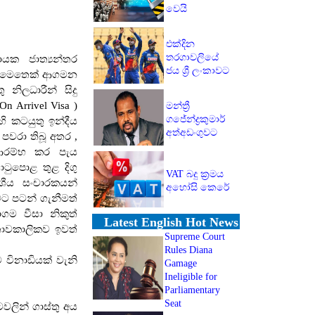
වෙයි
ා
එක්දින
තරගාවලියේ
යක ජාත්‍යන්තර
ජය ශ්‍රී ලංකාවට
ළ මෙතෙක් ආගමන
 නිලධාරීන් සිදු
On Arrivel Visa )
මන්ත්‍රී
ගජේන්ද්‍රකුමාර්
හි කටයුතු ඉන්දීය
අත්අඩංගුවට
වරා තිබූ අතර ,
ආරම්භ කර පැය
ටුපොළ තුළ දිගු
VAT බදු ක්‍රමය
ේශීය සංචාරකයන්
අහෝසි කෙරේ
ට පටන් ගැනීමත්
ගම වීසා නිකුත්
Latest English Hot News
තාවකාලිකව ඉවත්
Supreme Court
Rules Diana
විනාඩියක් වැනි
Gamage
Ineligible for
Parliamentary
Seat
වලින් ගාස්තු අය