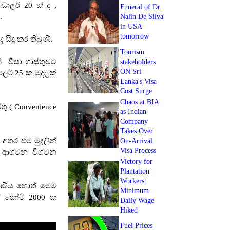
ලර් 20 ක් ද ,
Funeral of Dr.
.
Nalin De Silva
in USA
tomorrow
 සිදු කර තිබුණි.
Tourism
් වීසා ගාස්තුවට
stakeholders
ON Sri
ර් 25 ක මුදලක්
Lanka's Visa
Cost Surge
Chaos at BIA
තු ( Convenience
as Indian
Company
Takes Over
 අතර එම මුදලින්
On-Arrival
Visa Process
ව ආගමන විගමන
Victory for
Plantation
Workers:
මිණිය හොත් මෙම
Minimum
් කෝටි 2000 ක
Daily Wage
Hiked
Fuel Prices