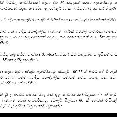
් රටවල සංචාරකයන් සදහා දින 30 කාළයක් සදහා ඇමෙරිකානු ඩො
චාරකයන් සදහා ඇමෙරිකානු ඩොලර් 50 ක ගාස්තුවක් ද අය කර තිබුණි 
 12 ට අඩු සහ සංක්‍රමණික ගුවන් මගීන් සදහා නොමිලේ වීසා නිකුත් කිරීම ද
ීම භාර ගත් ඉන්දීය පෞද්ගලික සමාගම සාර්ක් රටවල සංචාරකයන්ගෙන
ු ඩොලර් 22 ක් ද අනෙකුත් රටවල සංචාරකයන්ගෙන් ඇමෙරිකානු ඩොල
 තිබේ.
ාස්තු තුළ සේවා ගාස්තු ( Service Charge ) සහ පහසුකම් සැළසීමේ ගාස්
 කිරීමක් ද සිදු කර තිබේ.
ා සදහා මුළු ගාස්තුව ඇමෙරිකානු ඩොලර් 100.77 ක් බවට පත් වී ඇති
ලර් 25 ක් මෙම ඉන්දීය පෞද්ගලික සමාගම වෙත යොමු වන බ
ිලධාරීවරයෙක් පැවසීය.
ේ ශ්‍රී ලංකාවට වසරක කාළයක් තුළ සංචාරකයන් මිලියන 03 ක් පැ
ක සමාගම වෙත ඇමෙරිකානු ඩොලර් මිලියන 66 ක් හෙවත් රුපියල
බැව් වැඩිදුරටත් ඔහු පෙන්වා දුන්නේය.