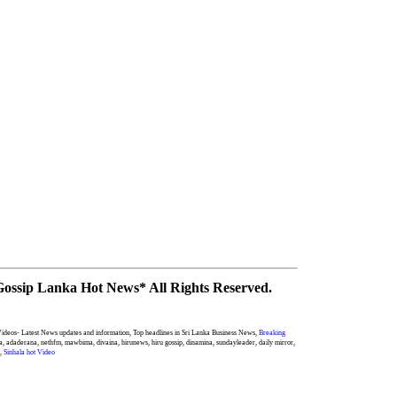
Gossip Lanka Hot News* All Rights Reserved.
ideos- Latest News updates and information, Top headlines in Sri Lanka Business News,
Breaking
, adaderana, nethfm, mawbima, divaina, hirunews, hiru gossip, dinamina, sundayleader, daily mirror,
s,
Sinhala hot Video