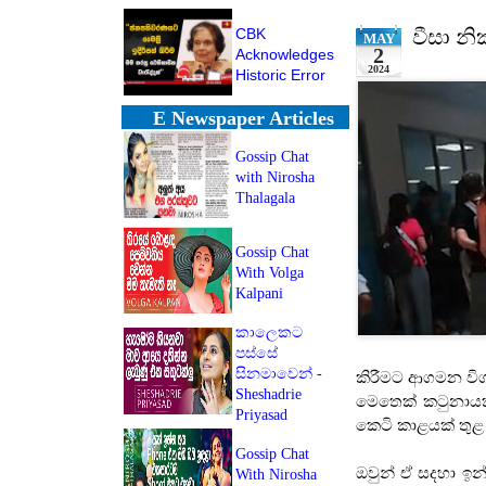
CBK
වීසා නි
MAY
2
Acknowledges
2024
Historic Error
E Newspaper Articles
Gossip Chat
with Nirosha
Thalagala
Gossip Chat
With Volga
Kalpani
කාලෙකට
පස්සේ
සිනමාවෙන් -
කිරීමට ආගමන විග
Sheshadrie
මෙතෙක් කටුනායක 
Priyasad
කෙටි කාළයක් තුළ
Gossip Chat
ඔවුන් ඒ සදහා ඉන
With Nirosha