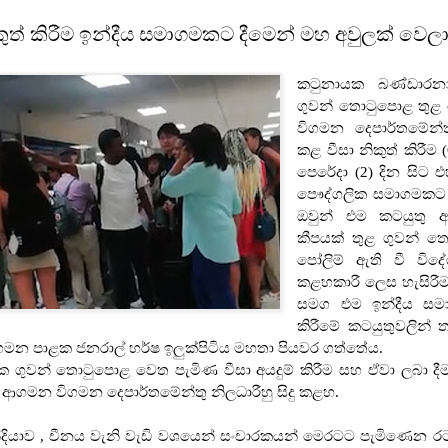
කුත් කිරීම ඉන්දීය සමාගමකට දීමෙන් මහ අවුලක් වෙල
කටුනායක බණ්ඩාරනා
ගුවන් තොටුපොළ තු
විගමන දෙපාර්තමේන්තු
කළ වීසා නිකුත් කිරීම (
පෙරේදා (2) දින සිට එ
පෞද්ගලික සමාගමකට ප
ඔවුන් එම කටයුතු 
කීපයක් තුළ ගුවන් තො
පෝලිම් ඇති වී විද
කළහකාරී ලෙස හැසිරීම
සමග එම ඉන්දීය සමා
කිරීමේ කටයුතුවලින් 
මන පාළක ජනරාල් හර්ෂ ඉලුක්පිටිය මහතා පියවර ගත්තේය.
ගුවන් තොටුපොළ වෙත පැමිණ වීසා අයදුම් කිරීම සහ ඒවා ලබා දීම 
 ආගමන විගමන දෙපාර්තමේන්තු නිලධාරීහු සිදු කළහ.
්දියාව , චීනය වැනි වැඩි වශයෙන් සංචාරකයන් මෙරටට පැමිණෙන රට