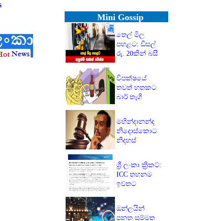
s
Mini Gossip
තෙල් මිල
පහළට: ඩීසල්
රු. 20කින් බසී
විපක්ෂයේ
තවත් හතකට
බාර් තෑගි
මහින්දානන්ද
නිදොස්කොට
නිදහස්
ශ්‍රී ලංකා ක්‍රිකට්:
ICC තහනම
ඉවතට
ඔන්ලයින්
පනත සම්මත