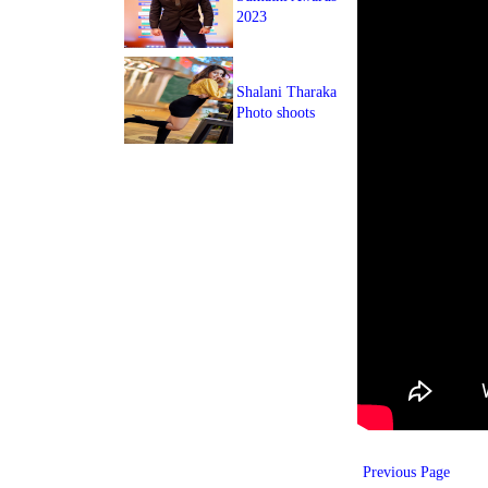
2023
Shalani Tharaka
Photo shoots
SRI LANKA SINHALA NEWSPAPER ARTICLES
Previous Page