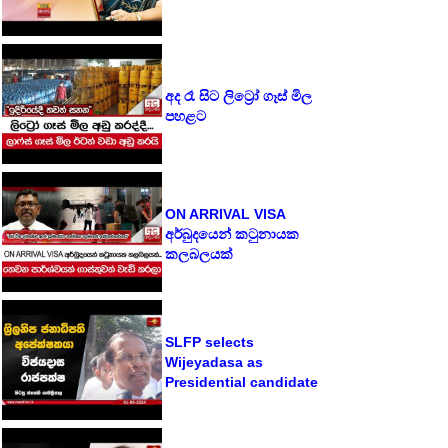
අද රෑ සිට ලිට්‍රෝ ගෑස් මිල
පහළට
ON ARRIVAL VISA
අර්බුදයෙන් කටුනායක
කලබලයක්
SLFP selects
Wijeyadasa as
Presidential candidate