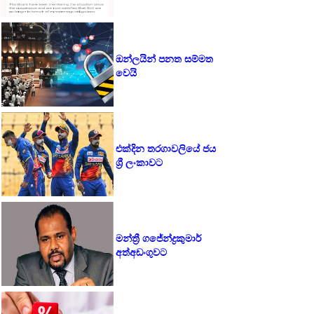
ඔන්ලයින් පනත සම්මත
වෙයි
එක්දින තරගාවලියේ ජය
ශ්‍රී ලංකාවට
මන්ත්‍රී ගජේන්ද්‍රකුමාර්
අත්අඩංගුවට