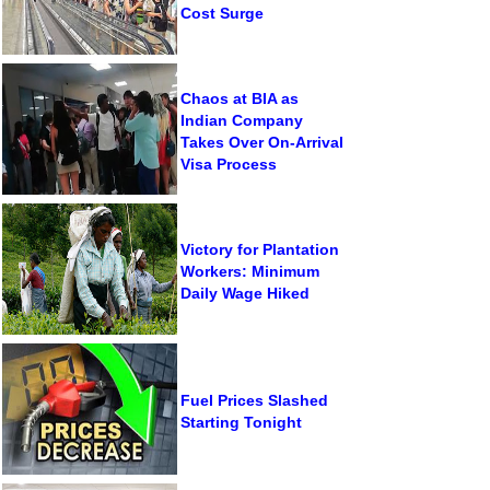
Cost Surge
Chaos at BIA as
Indian Company
Takes Over On-Arrival
Visa Process
Victory for Plantation
Workers: Minimum
Daily Wage Hiked
Fuel Prices Slashed
Starting Tonight