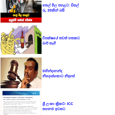
තෙල් මිල පහළට: ඩීසල්
රු. 20කින් බසී
විපක්ෂයේ තවත් හතකට
බාර් තෑගි
මහින්දානන්ද
නිදොස්කොට නිදහස්
ශ්‍රී ලංකා ක්‍රිකට්: ICC
තහනම ඉවතට