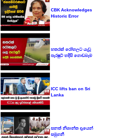
CBK Acknowledges
Historic Error
හතරක් රෝහලට යැවූ
පැරෂුට් හදිසි ගොඩබෑම
ICC lifts ban on Sri
Lanka
සනත් නිශාන්ත දැයෙන්
සමුගනී