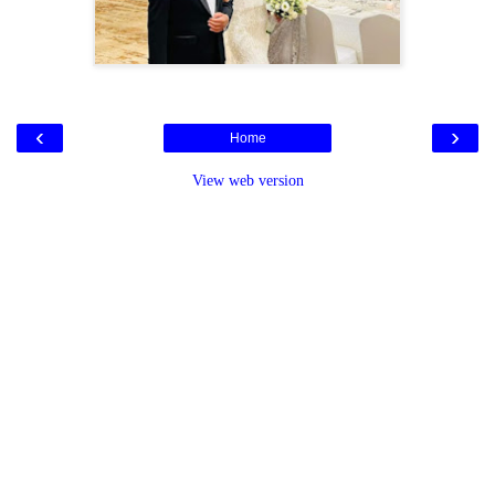
‹
›
Home
View web version