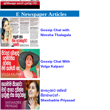
E Newspaper Articles
Gossip Chat with
Nirosha Thalagala
Gossip Chat With
Volga Kalpani
කාලෙකට පස්සේ
සිනමාවෙන් -
Sheshadrie Priyasad