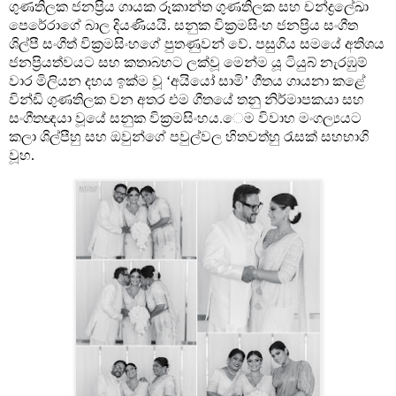
ගුණතිලක ජනප්‍රිය ගායක රූකාන්ත ගුණතිලක සහ චන්ද්‍රලේඛා
පෙරේරාගේ බාල දියණියයි. සනුක වික්‍රමසිංහ ජනප්‍රිය සංගීත
ශිල්පී සංගීත් වික්‍රමසිංහගේ පුතණුවන් වේ. පසුගිය සමයේ අතිශය
ජනප්‍රියත්වයට සහ කතාබහට ලක්වූ මෙන්ම යූ ටියුබ් නැරඹුම්
වාර මිලියන දහය ඉක්ම වූ ‘අයියෝ සාමි’ ගීතය ගායනා කළේ
වින්ඩි ගුණතිලක වන අතර එම ගීතයේ තනු නිර්මාපකයා සහ
සංගීතඥයා වූයේ සනුක වික්‍රමසිංහය.ෙම විවාහ මංගල්‍යයට
කලා ශිල්පීහු සහ ඔවුන්ගේ පවුල්වල හිතවත්හු රැසක් සහභාගි
වූහ.