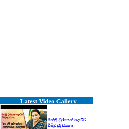
Latest Video Gallery
මන්ත්‍රී ධුරයෙන් දොට්ට
විසිවුණු ඩයනා