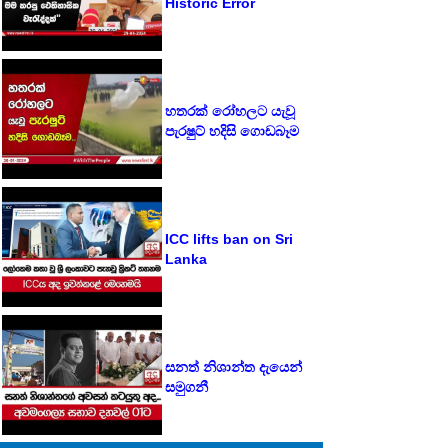
Historic Error
හතරක් රෝහලට යැවූ
පැරෂුට් හදිසි ගොඩබෑම
ICC lifts ban on Sri
Lanka
සනත් නිශාන්ත දැයෙන්
සමුගනී