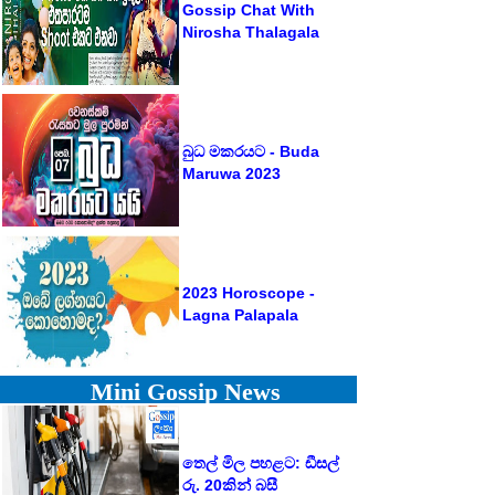
Gossip Chat With
Nirosha Thalagala
බුධ මකරයට - Buda
Maruwa 2023
2023 Horoscope -
Lagna Palapala
Mini Gossip News
තෙල් මිල පහළට: ඩීසල්
රු. 20කින් බසී