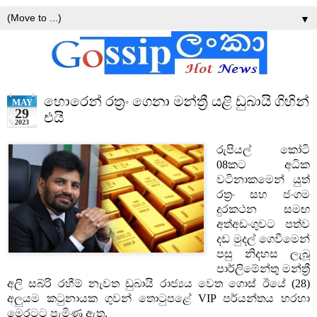
▼
හොරෙන් රත්‍රං ගෙනා මන්ත්‍රී යළි ඩුබායි ගිහින්
MAY
29
එයි
2023
රුපියල් කෝටි
08කට අධික
වටිනාකමෙන් යුත්
රත්‍රං සහ ජංගම
දුරකථන සමඟ
අත්අඩංගුවට පත්ව
දඩ මුදල් ගෙවීමෙන්
පසු නිදහස ලැබූ
පාර්ලිමේන්තු මන්ත්‍රී
අලි සබ්රි රහීම් නැවත ඩුබායි රාජ්‍යය වෙත ගොස් ඊයේ (28)
අලුයම කටුනායක ගුවන් තොටුපළේ VIP පර්යන්තය හරහා
මෙරටට පැමිණ ඇත.