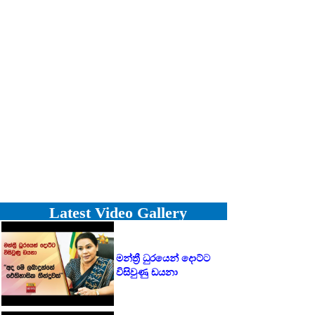
Latest Video Gallery
මන්ත්‍රී ධුරයෙන් දොට්ට
විසිවුණු ඩයනා