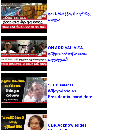
අද රෑ සිට ලිට්‍රෝ ගෑස් මිල
පහළට
ON ARRIVAL VISA
අර්බුදයෙන් කටුනායක
කලබලයක්
SLFP selects
Wijeyadasa as
Presidential candidate
CBK Acknowledges