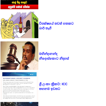
විපක්ෂයේ තවත් හතකට
බාර් තෑගි
මහින්දානන්ද
නිදොස්කොට නිදහස්
ශ්‍රී ලංකා ක්‍රිකට්: ICC
තහනම ඉවතට