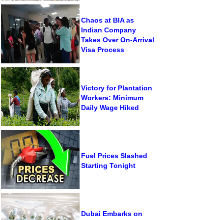
Chaos at BIA as
Indian Company
Takes Over On-Arrival
Visa Process
Victory for Plantation
Workers: Minimum
Daily Wage Hiked
Fuel Prices Slashed
Starting Tonight
Dubai Embarks on