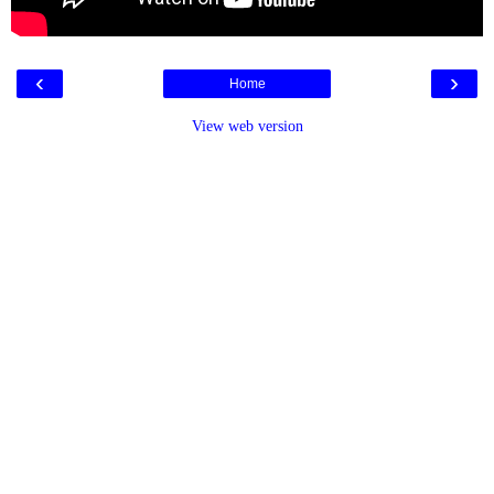
‹
›
Home
View web version