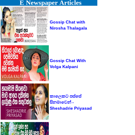
E Newspaper Articles
Gossip Chat with
Nirosha Thalagala
Gossip Chat With
Volga Kalpani
කාලෙකට පස්සේ
සිනමාවෙන් -
Sheshadrie Priyasad