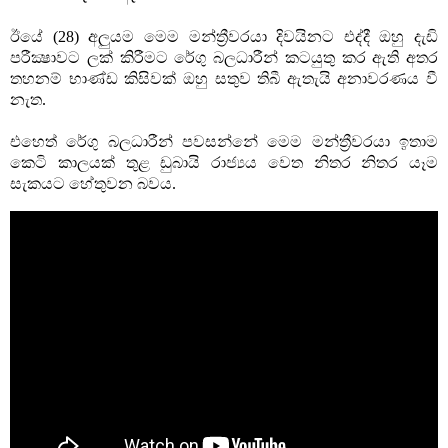
ඊයේ (28) අලුයම මෙම මන්ත්‍රීවරයා දිවයිනට එද්දී ඔහු දැඩි
පරීක්‍ෂාවට ලක් කිරීමට රේගු බලධාරීන් කටයුතු කර ඇති අතර
තහනම් භාණ්ඩ කිසිවක් ඔහු සතුව තිබී ඇතැයි අනාවරණය වී
නැත.
එහෙත් රේගු බලධාරීන් පවසන්නේ මෙම මන්ත්‍රීවරයා ඉතාම
කෙටි කාලයක් තුළ ඩුබායි රාජ්‍යය වෙත නිතර නිතර යෑම
සැකයට හේතුවන බවය.