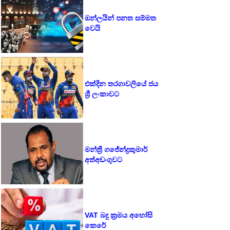
ඔන්ලයින් පනත සම්මත
වෙයි
එක්දින තරගාවලියේ ජය
ශ්‍රී ලංකාවට
මන්ත්‍රී ගජේන්ද්‍රකුමාර්
අත්අඩංගුවට
VAT බදු ක්‍රමය අහෝසි
කෙරේ