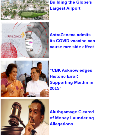
Building the Globe's
Largest Airport
AstraZeneca admits
its COVID vaccine can
cause rare side effect
"CBK Acknowledges
Historic Error:
Supporting Maithri in
2015"
Aluthgamage Cleared
of Money Laundering
Allegations