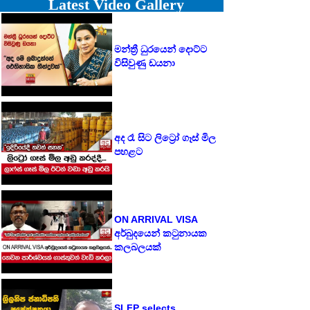
Latest Video Gallery
මන්ත්‍රී ධුරයෙන් දොට්ට
විසිවුණු ඩයනා
අද රෑ සිට ලිට්‍රෝ ගෑස් මිල
පහළට
ON ARRIVAL VISA
අර්බුදයෙන් කටුනායක
කලබලයක්
SLFP selects