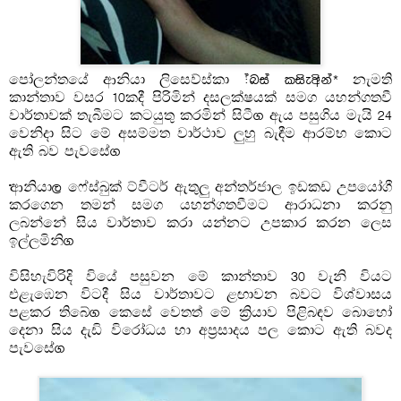
පෝලන්තයේ ආනියා ලිසෙව්ස්කා (ania lisewska) නැමති
කාන්තාව වසර 10කදී පිරිමින් දසලක්ෂයක් සමග යහන්ගතවී
වාර්තාවක් තැබීමට කටයුතු කරමින් සිටී. ඇය පසුගිය මැයි 24
වෙනිදා සිට මේ අසම්මත වාර්ථාව ලුහු බැඳීම ආරම්භ කොට
ඇති බව පැවසේ.
ආනියා, ෆේස්බුක් ට්වීටර් ඇතුලු අන්තර්ජාල ඉඩකඩ උපයෝගී
කරගෙන තමන් සමග යහන්ගතවීමට ආරාධනා කරනු
ලබන්නේ සිය වාර්තාව කරා යන්නට උපකාර කරන ලෙස
ඉල්ලමිනි.
විසිහැවිරිදි වියේ පසුවන මේ කාන්තාව 30 වැනි වියට
එළැඹෙන විටදී සිය වාර්තාවට ළඟාවන බවට විශ්වාසය
පළකර තිබේ. කෙසේ වෙතත් මේ ක්‍රියාව පිළිබඳව බොහෝ
දෙනා සිය දැඩි විරෝධය හා අප්‍රසාදය පල කොට ඇති බවද
පැවසේ.