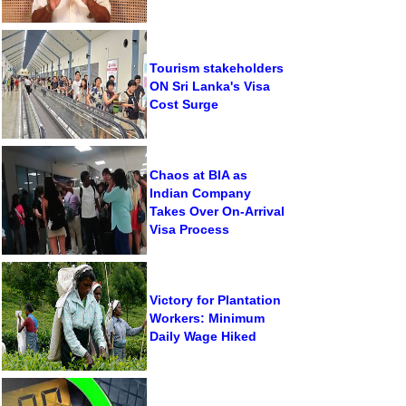
Tourism stakeholders
ON Sri Lanka's Visa
Cost Surge
Chaos at BIA as
Indian Company
Takes Over On-Arrival
Visa Process
Victory for Plantation
Workers: Minimum
Daily Wage Hiked