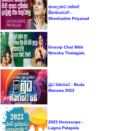
කාලෙකට පස්සේ
සිනමාවෙන් -
Sheshadrie Priyasad
Gossip Chat With
Nirosha Thalagala
බුධ මකරයට - Buda
Maruwa 2023
2023 Horoscope -
Lagna Palapala