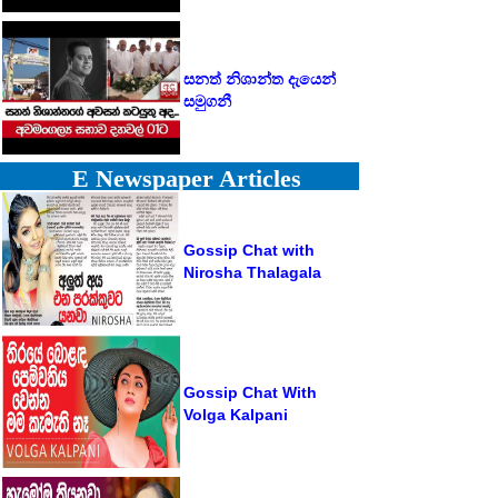
සනත් නිශාන්ත දැයෙන්
සමුගනී
E Newspaper Articles
Gossip Chat with
Nirosha Thalagala
Gossip Chat With
Volga Kalpani