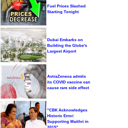
Fuel Prices Slashed
Starting Tonight
Dubai Embarks on
Building the Globe's
Largest Airport
AstraZeneca admits
its COVID vaccine can
cause rare side effect
"CBK Acknowledges
Historic Error:
Supporting Maithri in
2015"