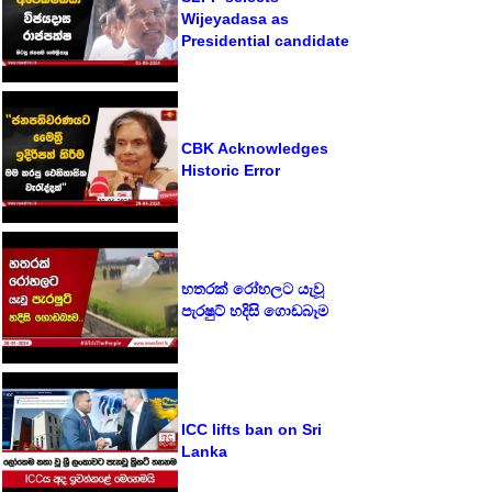
Wijeyadasa as
Presidential candidate
CBK Acknowledges
Historic Error
හතරක් රෝහලට යැවූ
පැරෂුට් හදිසි ගොඩබෑම
ICC lifts ban on Sri
Lanka