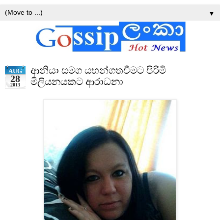
▼
ආනියා සමග යහන්ගතවීමට පිරිමි
AUG
28
මිලියනයකට ආරාධනා
2013