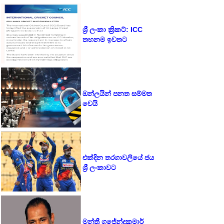
ශ්‍රී ලංකා ක්‍රිකට්: ICC
තහනම ඉවතට
ඔන්ලයින් පනත සම්මත
වෙයි
එක්දින තරගාවලියේ ජය
ශ්‍රී ලංකාවට
මන්ත්‍රී ගජේන්ද්‍රකුමාර්