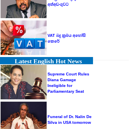
අත්අඩංගුවට
VAT බදු ක්‍රමය අහෝසි
කෙරේ
Latest English Hot News
Supreme Court Rules
Diana Gamage
Ineligible for
Parliamentary Seat
Funeral of Dr. Nalin De
Silva in USA tomorrow