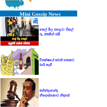
Mini Gossip News
තෙල් මිල පහළට: ඩීසල්
රු. 20කින් බසී
විපක්ෂයේ තවත් හතකට
බාර් තෑගි
මහින්දානන්ද
නිදොස්කොට නිදහස්